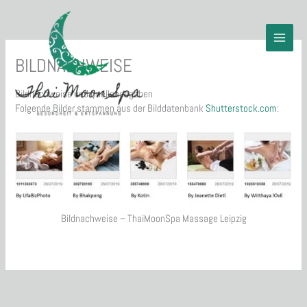
Zum
Inhalt
springen
BILDNACHWEISE
Bildnachweise und Quellenangaben
Folgende Bilder stammen aus der Bilddatenbank
Shutterstock.com
:
Bildnachweise – ThaiMoonSpa Massage Leipzig