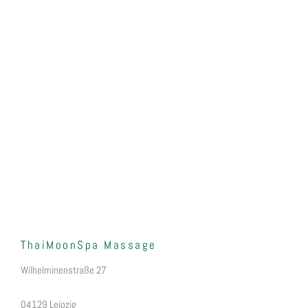
ThaiMoonSpa Massage
Wilhelminens
traße 27
04129 Leipzig