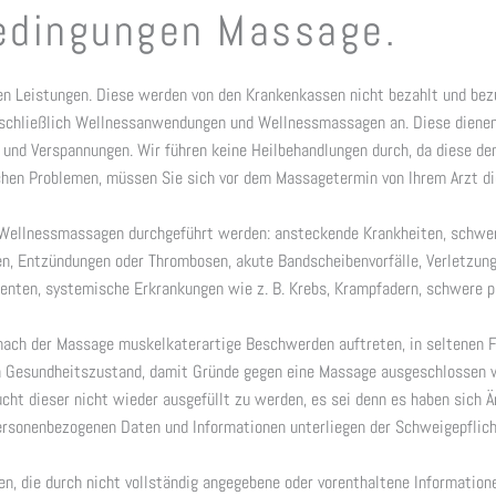
edingungen Massage.
n Leistungen. Diese werden von den Krankenkassen nicht bezahlt und bez
schließlich Wellnessanwendungen und Wellnessmassagen an. Diese dienen
nd Verspannungen. Wir führen keine Heilbehandlungen durch, da diese den
chen Problemen, müssen Sie sich vor dem Massagetermin von Ihrem Arzt di
Wellnessmassagen durchgeführt werden: ansteckende Krankheiten, schwere
gen, Entzündungen oder Thrombosen, akute Bandscheibenvorfälle, Verletzun
enten, systemische Erkrankungen wie z. B. Krebs, Krampfadern, schwere 
ach der Massage muskelkaterartige Beschwerden auftreten, in seltenen Fä
 Gesundheitszustand, damit Gründe gegen eine Massage ausgeschlossen 
aucht dieser nicht wieder ausgefüllt zu werden, es sei denn es haben sic
ersonenbezogenen Daten und Informationen unterliegen der Schweigepflich
ten, die durch nicht vollständig angegebene oder vorenthaltene Informati