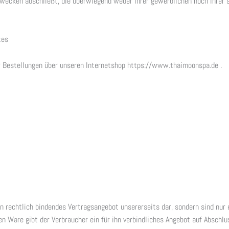
Zwecken abschließt, die überwiegend weder ihrer gewerblichen noch ihrer s
tes
ür Bestellungen über unseren Internetshop https://www.thaimoonspa.de .
n rechtlich bindendes Vertragsangebot unsererseits dar, sondern sind nur 
n Ware gibt der Verbraucher ein für ihn verbindliches Angebot auf Abschlu