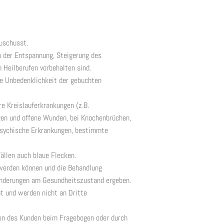
uschusst.
 der Entspannung, Steigerung des
 Heilberufen vorbehalten sind.
e Unbedenklichkeit der gebuchten
 Kreislauferkrankungen (z.B.
gen und offene Wunden, bei Knochenbrüchen,
psychische Erkrankungen, bestimmte
llen auch blaue Flecken.
werden können und die Behandlung
h Änderungen am Gesundheitszustand ergeben.
t und werden nicht an Dritte
onen des Kunden beim Fragebogen oder durch