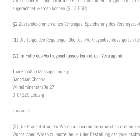
Verbraucher ist jede natürliche Person, die ein Rechtsgeschäft zu 
zugerechnet werden können (§ 13 BGB).
§2 Zustandekommen eines Vertrages, Speicherung des Vertragstex
(1) Die folgenden Regelungen über den Vertragsabschluss gelten f
(2) Im Falle des Vertragsschlusses kommt der Vertrag mit
ThaiMoonSpa Massage Leipzig
Sangduan Chopov
Wilhelminenstraße 27
D-04129 Leipzig
zustande.
(3) Die Präsentation der Waren in unserem Internetshop stellen kei
Verbraucher, Waren zu bestellen. Mit der Bestellung der gewünschte