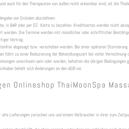
und auch für den Therapeuten von außen nicht erkennbar sind, ist die Tha
 Angabe von Gründen abzulehnen.
e, in BAR oder per EC- Karte zu bezahlen. Kreditkarten werden nicht akzep
bart werden. Die Termine werden mit mündlicher oder schriftlicher Bestät
tiger Vertrag.
tenfrei abgesagt bzw. verschoben werden. Bei einer späteren Stornierun
en führt zu einer Reduzierung der Behandlungszeit bei voller Verrechnun
immungen unwirksam sein oder werden, behalten die übrigen Bedingungen g
inhaber behält sich Änderungen an den AGB vor.
gen Onlineshop ThaiMoonSpa Mass
 alle Lieferungen zwischen uns und einem Verbraucher in ihrer zum Zeitpu