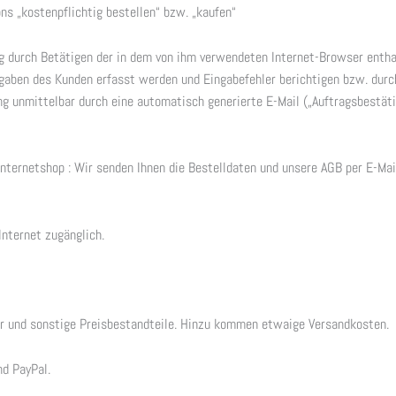
ns „kostenpflichtig bestellen“ bzw. „kaufen“
ng durch Betätigen der in dem von ihm verwendeten Internet-Browser entha
Angaben des Kunden erfasst werden und Eingabefehler berichtigen bzw. dur
ng unmittelbar durch eine automatisch generierte E-Mail („Auftragsbestäti
nternetshop : Wir senden Ihnen die Bestelldaten und unsere AGB per E-Mai
Internet zugänglich.
er und sonstige Preisbestandteile. Hinzu kommen etwaige Versandkosten.
nd PayPal.