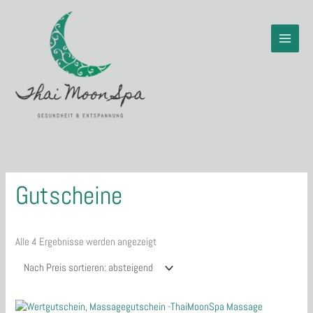
Zum
Inhalt
springen
Nach
Preis
sortiert:
absteigend
Gutscheine
Alle 4 Ergebnisse werden angezeigt