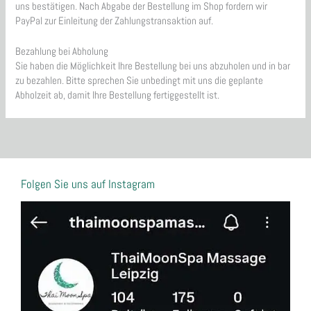
uns bestätigen. Nach Abgabe der Bestellung im Shop fordern wir
PayPal zur Einleitung der Zahlungstransaktion auf.
Bezahlung bei Abholung
Sie haben die Möglichkeit Ihre Bestellung bei uns abzuholen und in bar
zu bezahlen. Bitte sprechen Sie unbedingt mit uns die geplante
Abholzeit ab, damit Ihre Bestellung fertiggestellt ist.
Folgen Sie uns auf Instagram